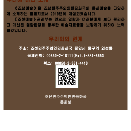
《조선예술》은 조선민주주의인민공화국의 문화예술을 다양하
게 소개하는 홈페지로서 2019년에 개설되였습니다.
《조선예술》관리부는 앞으로 열람자 여러분에게 보다 편리하
고 개선된 열람환경과 풍부한 예술자료들을 보장하기 위하여 노력
할것입니다.
우리와의 련계
주소: 조선민주주의인민공화국 평양시 중구역 외성동
국제전화: 00850-2-18111(Ext.)-381-8653
확스: 00850-2-381-4410
조선민주주의인민공화국
문화성