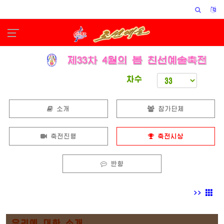
차수
소개
참가단체
축전진행
축전시상
반향
>>
우리에 대한 소개