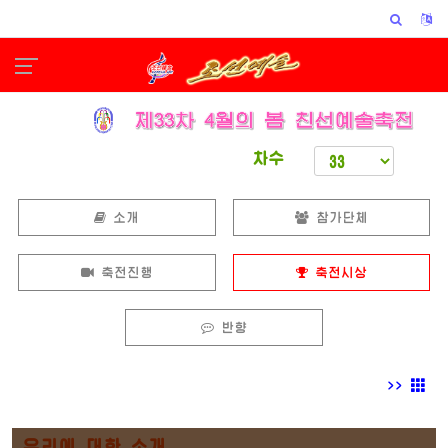
차수
소개
참가단체
축전진행
축전시상
반향
>>
우리에 대한 소개