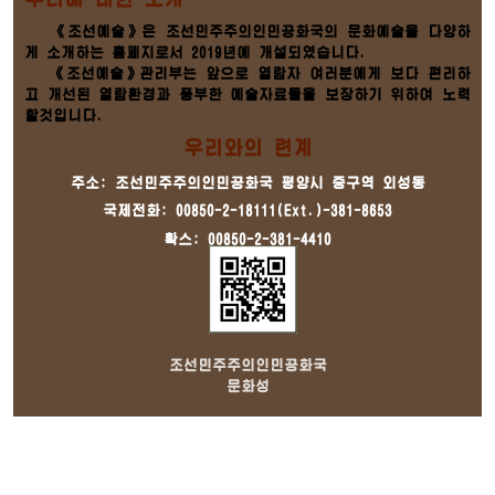
《조선예술》은 조선민주주의인민공화국의 문화예술을 다양하
게 소개하는 홈페지로서 2019년에 개설되였습니다.
《조선예술》관리부는 앞으로 열람자 여러분에게 보다 편리하
고 개선된 열람환경과 풍부한 예술자료들을 보장하기 위하여 노력
할것입니다.
우리와의 련계
주소: 조선민주주의인민공화국 평양시 중구역 외성동
국제전화: 00850-2-18111(Ext.)-381-8653
확스: 00850-2-381-4410
조선민주주의인민공화국
문화성