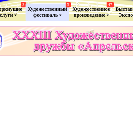
3
5
47
еркнущие
Художественный
Художественное
Выстав
аслуги
фестиваль
произведение
Эксп