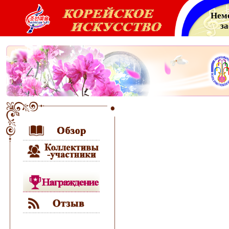
Нем
з