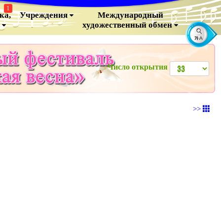
1
ка,
Учреждения
Международный
о
художественный обмен
Число открытия
>>