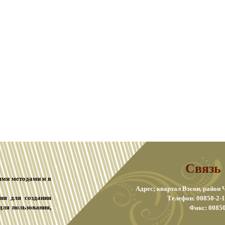
Связь 
ыми методами и в
Адрес; квартал Вэсон, район
лия для создания
Телефон: 00850-2-1
для пользования,
Факс: 00850