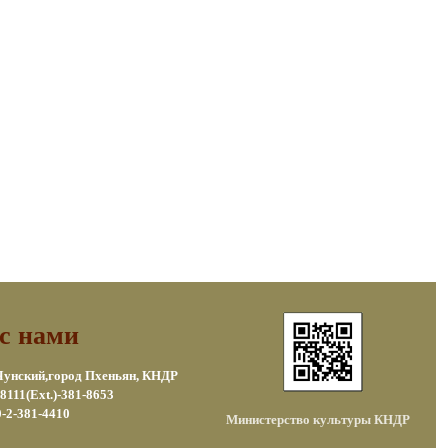
с нами
 Чунский,город Пхеньян, КНДР
8111(Ext.)-381-8653
-2-381-4410
Министерство культуры КНДР