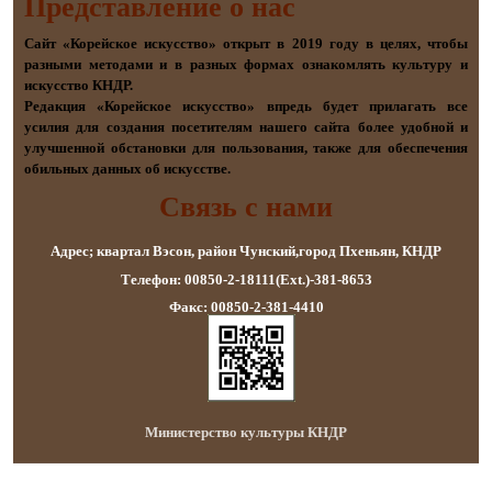
Представление о наc
Сайт «Корейское искусство» открыт в 2019 году в целях, чтобы
разными методами и в разных формах ознакомлять культуру и
искусство КНДР.
Редакция «Корейское искусство» впредь будет прилагать все
усилия для создания посетителям нашего сайта более удобной и
улучшенной обстановки для пользования, также для обеспечения
обильных данных об искусстве.
Связь с нами
Адрес; квартал Вэсон, район Чунский,город Пхеньян, КНДР
Телефон: 00850-2-18111(Ext.)-381-8653
Факс: 00850-2-381-4410
Министерство культуры КНДР