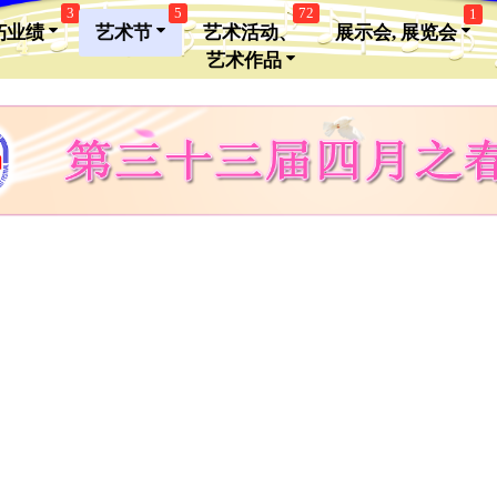
3
5
72
1
朽业绩
艺术节
艺术活动、
展示会, 展览会
艺术作品