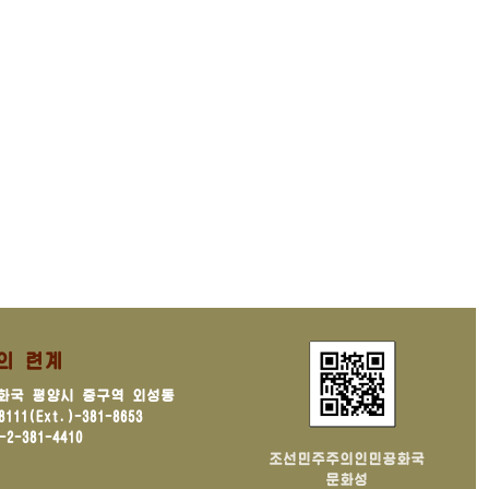
의 련계
화국 평양시 중구역 외성동
11(Ext.)-381-8653
2-381-4410
조선민주주의인민공화국
문화성