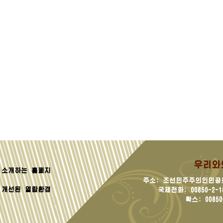
우리와
소개하는 홈페지
주소: 조선민주주의인민공
 개선된 열람환경
국제전화: 00850-2-181
확스: 00850-