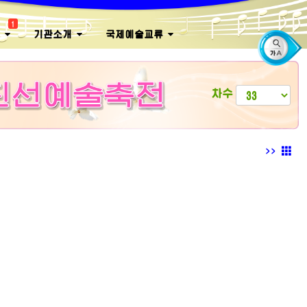
1
회
기관소개
국제예술교류
차수
>>