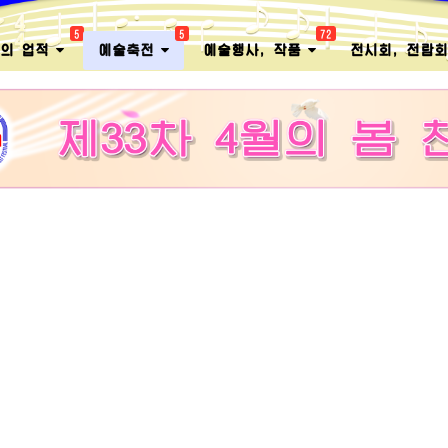
5
5
72
멸의 업적
예술축전
예술행사, 작품
전시회, 전람