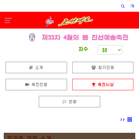
차수
소개
참가단체
축전진행
축전시상
반향
>>
우리에 대한 소개