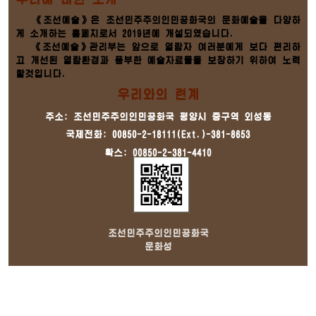
《조선예술》은 조선민주주의인민공화국의 문화예술을 다양하
게 소개하는 홈페지로서 2019년에 개설되였습니다.
《조선예술》관리부는 앞으로 열람자 여러분에게 보다 편리하
고 개선된 열람환경과 풍부한 예술자료들을 보장하기 위하여 노력
할것입니다.
우리와의 련계
주소: 조선민주주의인민공화국 평양시 중구역 외성동
국제전화: 00850-2-18111(Ext.)-381-8653
확스: 00850-2-381-4410
조선민주주의인민공화국
문화성