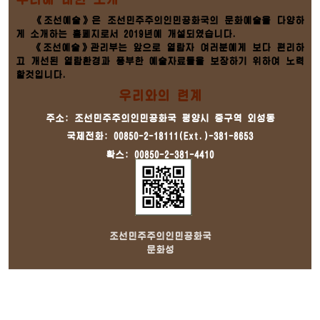
《조선예술》은 조선민주주의인민공화국의 문화예술을 다양하
게 소개하는 홈페지로서 2019년에 개설되였습니다.
《조선예술》관리부는 앞으로 열람자 여러분에게 보다 편리하
고 개선된 열람환경과 풍부한 예술자료들을 보장하기 위하여 노력
할것입니다.
우리와의 련계
주소: 조선민주주의인민공화국 평양시 중구역 외성동
국제전화: 00850-2-18111(Ext.)-381-8653
확스: 00850-2-381-4410
조선민주주의인민공화국
문화성