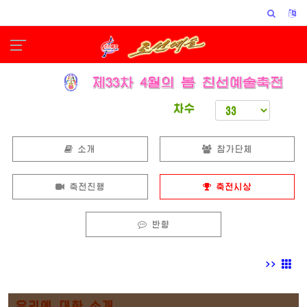
차수
소개
참가단체
축전진행
축전시상
반향
>>
우리에 대한 소개