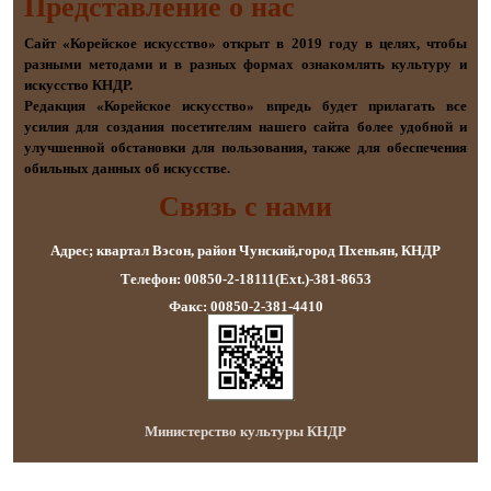
Представление о наc
Сайт «Корейское искусство» открыт в 2019 году в целях, чтобы
разными методами и в разных формах ознакомлять культуру и
искусство КНДР.
Редакция «Корейское искусство» впредь будет прилагать все
усилия для создания посетителям нашего сайта более удобной и
улучшенной обстановки для пользования, также для обеспечения
обильных данных об искусстве.
Связь с нами
Адрес; квартал Вэсон, район Чунский,город Пхеньян, КНДР
Телефон: 00850-2-18111(Ext.)-381-8653
Факс: 00850-2-381-4410
Министерство культуры КНДР