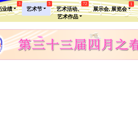
3
5
72
1
朽业绩
艺术节
艺术活动、
展示会, 展览会
艺术作品