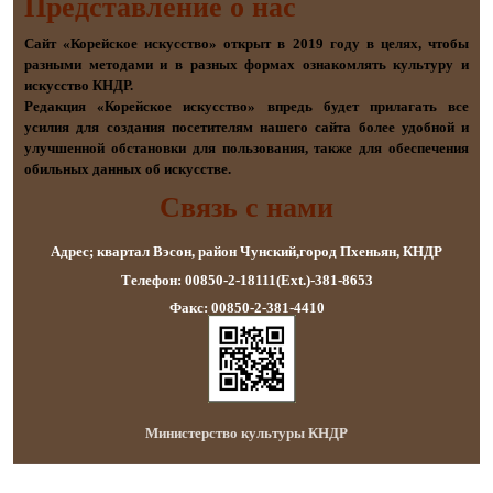
Представление о наc
Сайт «Корейское искусство» открыт в 2019 году в целях, чтобы
разными методами и в разных формах ознакомлять культуру и
искусство КНДР.
Редакция «Корейское искусство» впредь будет прилагать все
усилия для создания посетителям нашего сайта более удобной и
улучшенной обстановки для пользования, также для обеспечения
обильных данных об искусстве.
Связь с нами
Адрес; квартал Вэсон, район Чунский,город Пхеньян, КНДР
Телефон: 00850-2-18111(Ext.)-381-8653
Факс: 00850-2-381-4410
Министерство культуры КНДР