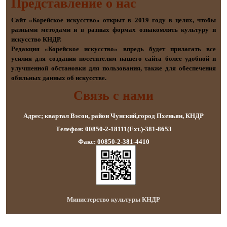
Представление о наc
Сайт «Корейское искусство» открыт в 2019 году в целях, чтобы
разными методами и в разных формах ознакомлять культуру и
искусство КНДР.
Редакция «Корейское искусство» впредь будет прилагать все
усилия для создания посетителям нашего сайта более удобной и
улучшенной обстановки для пользования, также для обеспечения
обильных данных об искусстве.
Связь с нами
Адрес; квартал Вэсон, район Чунский,город Пхеньян, КНДР
Телефон: 00850-2-18111(Ext.)-381-8653
Факс: 00850-2-381-4410
Министерство культуры КНДР