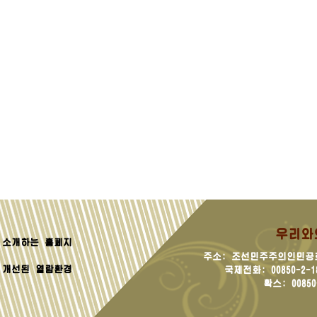
우리와
소개하는 홈페지
주소: 조선민주주의인민공
 개선된 열람환경
국제전화: 00850-2-181
확스: 00850-