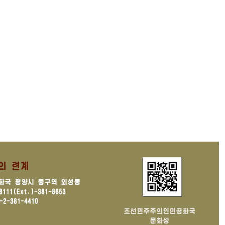
의 련계
화국 평양시 중구역 외성동
11(Ext.)-381-8653
2-381-4410
조선민주주의인민공화국
문화성