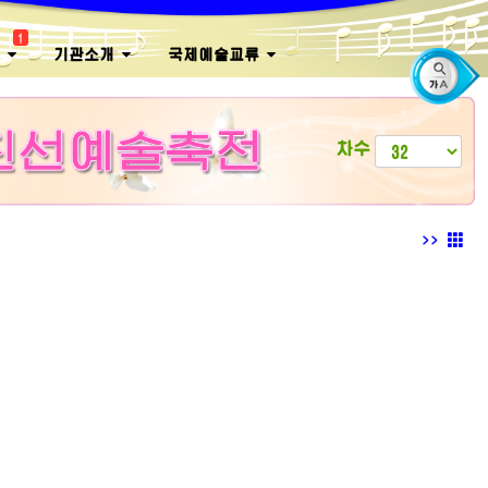
1
회
기관소개
국제예술교류
차수
>>