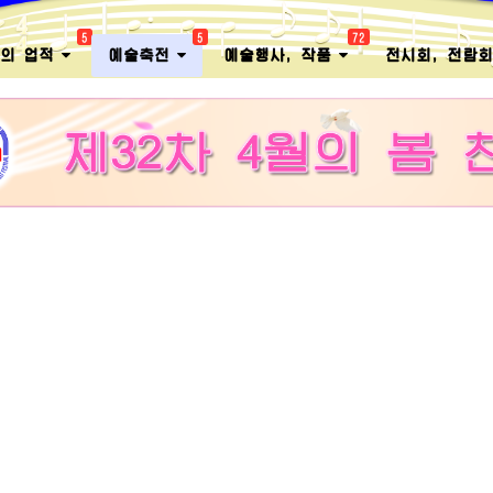
5
5
72
멸의 업적
예술축전
예술행사, 작품
전시회, 전람