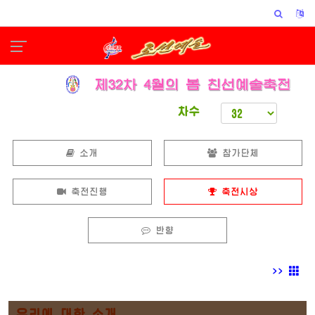
차수
소개
참가단체
축전진행
축전시상
반향
>>
우리에 대한 소개