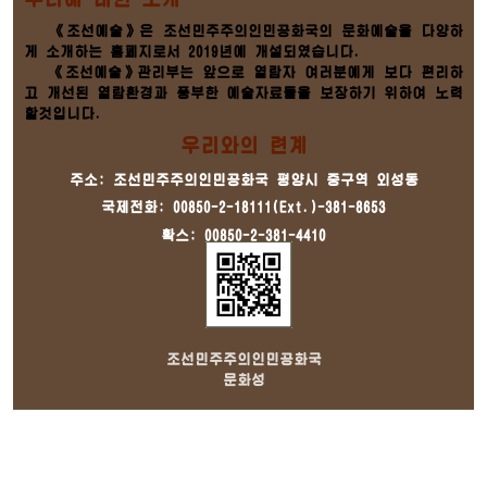
《조선예술》은 조선민주주의인민공화국의 문화예술을 다양하
게 소개하는 홈페지로서 2019년에 개설되였습니다.
《조선예술》관리부는 앞으로 열람자 여러분에게 보다 편리하
고 개선된 열람환경과 풍부한 예술자료들을 보장하기 위하여 노력
할것입니다.
우리와의 련계
주소: 조선민주주의인민공화국 평양시 중구역 외성동
국제전화: 00850-2-18111(Ext.)-381-8653
확스: 00850-2-381-4410
조선민주주의인민공화국
문화성