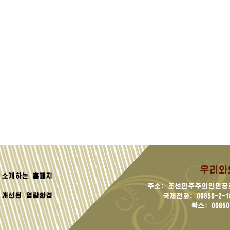
우리와
소개하는 홈페지
주소: 조선민주주의인민공
 개선된 열람환경
국제전화: 00850-2-181
확스: 00850-