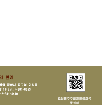
의 련계
화국 평양시 중구역 외성동
11(Ext.)-381-8653
2-381-4410
조선민주주의인민공화국
문화성