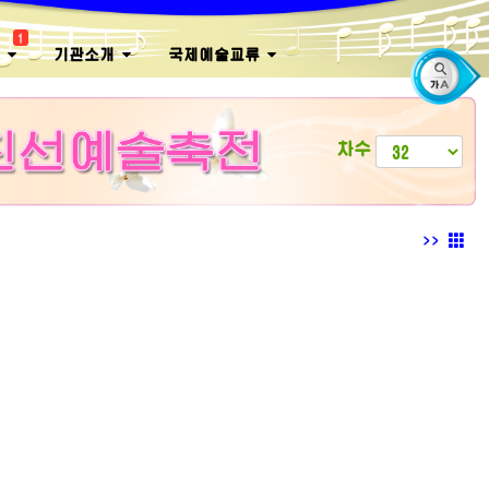
1
회
기관소개
국제예술교류
차수
>>