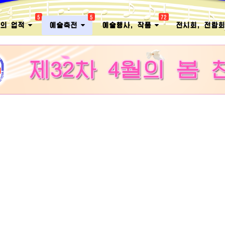
5
5
72
멸의 업적
예술축전
예술행사, 작품
전시회, 전람