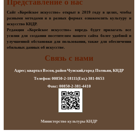
Представление о наc
Сайт «Корейское искусство» открыт в 2019 году в целях, чтобы
разными методами и в разных формах ознакомлять культуру и
искусство КНДР.
Редакция «Корейское искусство» впредь будет прилагать все
усилия для создания посетителям нашего сайта более удобной и
улучшенной обстановки для пользования, также для обеспечения
обильных данных об искусстве.
Связь с нами
Адрес; квартал Вэсон, район Чунский,город Пхеньян, КНДР
Телефон: 00850-2-18111(Ext.)-381-8653
Факс: 00850-2-381-4410
Министерство культуры КНДР