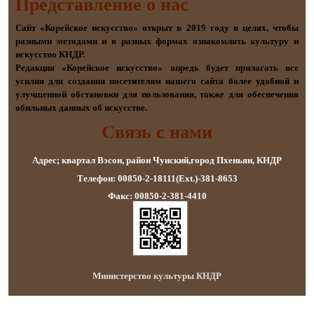
Представление о наc
Сайт «Корейское искусство» открыт в 2019 году в целях, чтобы
разными методами и в разных формах ознакомлять культуру и
искусство КНДР.
Редакция «Корейское искусство» впредь будет прилагать все
усилия для создания посетителям нашего сайта более удобной и
улучшенной обстановки для пользования, также для обеспечения
обильных данных об искусстве.
Связь с нами
Адрес; квартал Вэсон, район Чунский,город Пхеньян, КНДР
Телефон: 00850-2-18111(Ext.)-381-8653
Факс: 00850-2-381-4410
Министерство культуры КНДР