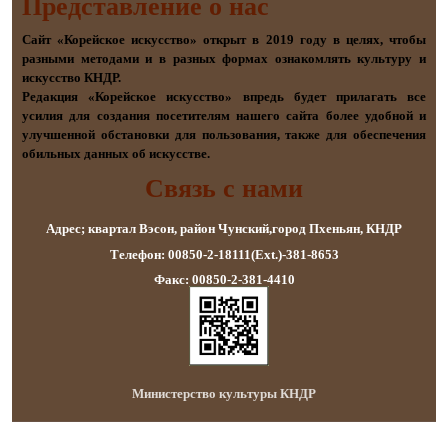
Представление о наc
Сайт «Корейское искусство» открыт в 2019 году в целях, чтобы
разными методами и в разных формах ознакомлять культуру и
искусство КНДР.
Редакция «Корейское искусство» впредь будет прилагать все
усилия для создания посетителям нашего сайта более удобной и
улучшенной обстановки для пользования, также для обеспечения
обильных данных об искусстве.
Связь с нами
Адрес; квартал Вэсон, район Чунский,город Пхеньян, КНДР
Телефон: 00850-2-18111(Ext.)-381-8653
Факс: 00850-2-381-4410
Министерство культуры КНДР