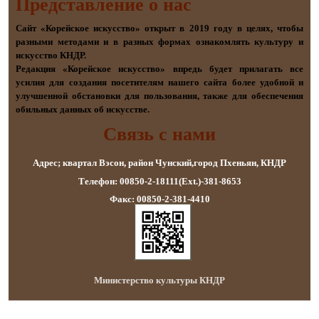
Представление о наc
Сайт «Корейское искусство» открыт в 2019 году в целях, чтобы
разными методами и в разных формах ознакомлять культуру и
искусство КНДР.
Редакция «Корейское искусство» впредь будет прилагать все
усилия для создания посетителям нашего сайта более удобной и
улучшенной обстановки для пользования, также для обеспечения
обильных данных об искусстве.
Связь с нами
Адрес; квартал Вэсон, район Чунский,город Пхеньян, КНДР
Телефон: 00850-2-18111(Ext.)-381-8653
Факс: 00850-2-381-4410
Министерство культуры КНДР