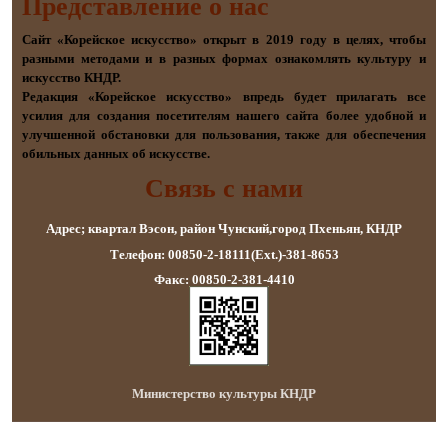
Представление о наc
Сайт «Корейское искусство» открыт в 2019 году в целях, чтобы
разными методами и в разных формах ознакомлять культуру и
искусство КНДР.
Редакция «Корейское искусство» впредь будет прилагать все
усилия для создания посетителям нашего сайта более удобной и
улучшенной обстановки для пользования, также для обеспечения
обильных данных об искусстве.
Связь с нами
Адрес; квартал Вэсон, район Чунский,город Пхеньян, КНДР
Телефон: 00850-2-18111(Ext.)-381-8653
Факс: 00850-2-381-4410
Министерство культуры КНДР