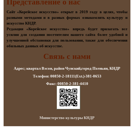
Представление о наc
Сайт «Корейское искусство» открыт в 2019 году в целях, чтобы
разными методами и в разных формах ознакомлять культуру и
искусство КНДР.
Редакция «Корейское искусство» впредь будет прилагать все
усилия для создания посетителям нашего сайта более удобной и
улучшенной обстановки для пользования, также для обеспечения
обильных данных об искусстве.
Связь с нами
Адрес; квартал Вэсон, район Чунский,город Пхеньян, КНДР
Телефон: 00850-2-18111(Ext.)-381-8653
Факс: 00850-2-381-4410
Министерство культуры КНДР