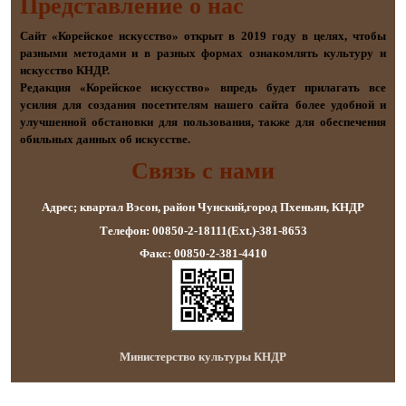
Представление о наc
Сайт «Корейское искусство» открыт в 2019 году в целях, чтобы
разными методами и в разных формах ознакомлять культуру и
искусство КНДР.
Редакция «Корейское искусство» впредь будет прилагать все
усилия для создания посетителям нашего сайта более удобной и
улучшенной обстановки для пользования, также для обеспечения
обильных данных об искусстве.
Связь с нами
Адрес; квартал Вэсон, район Чунский,город Пхеньян, КНДР
Телефон: 00850-2-18111(Ext.)-381-8653
Факс: 00850-2-381-4410
Министерство культуры КНДР