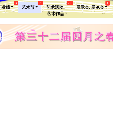
3
5
72
1
朽业绩
艺术节
艺术活动、
展示会, 展览会
艺术作品