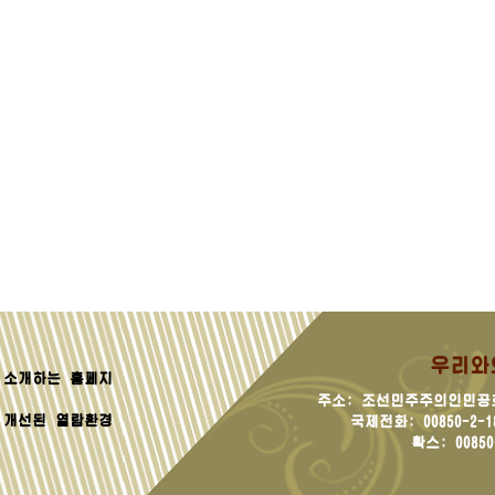
우리와
소개하는 홈페지
주소: 조선민주주의인민공
 개선된 열람환경
국제전화: 00850-2-181
확스: 00850-