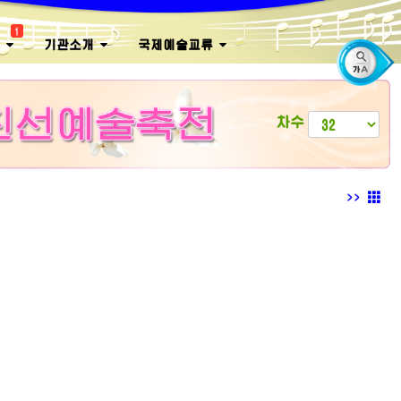
1
회
기관소개
국제예술교류
차수
>>