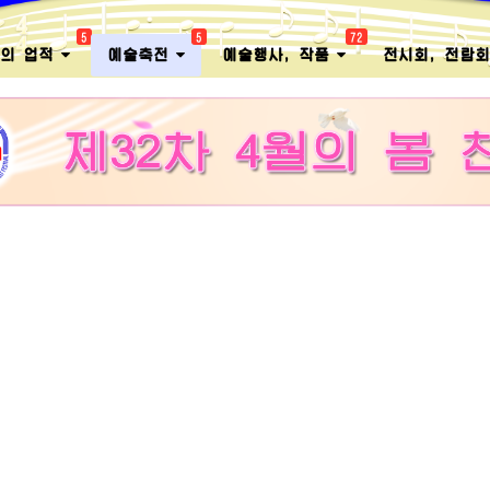
5
5
72
멸의 업적
예술축전
예술행사, 작품
전시회, 전람