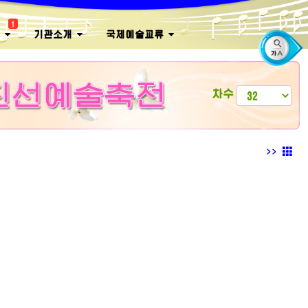
1
회
기관소개
국제예술교류
차수
>>