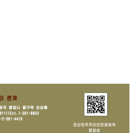
의 련계
화국 평양시 중구역 외성동
11(Ext.)-381-8653
2-381-4410
조선민주주의인민공화국
문화성