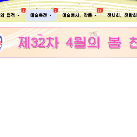
3
5
52
멸의 업적
예술축전
예술행사, 작품
전시회, 전람