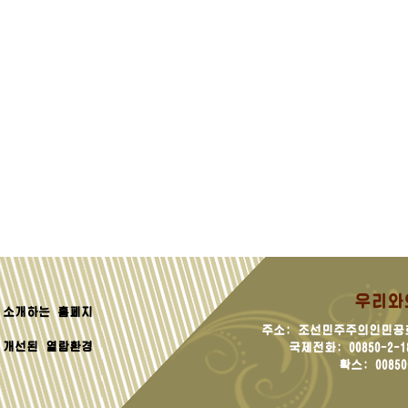
우리와
소개하는 홈페지
주소: 조선민주주의인민공
 개선된 열람환경
국제전화: 00850-2-181
확스: 00850-