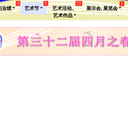
3
5
72
1
朽业绩
艺术节
艺术活动、
展示会, 展览会
艺术作品