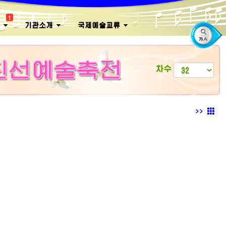
1
회
기관소개
국제예술교류
차수
>>