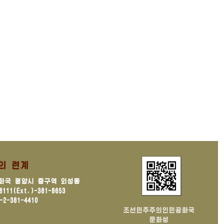
의 련계
화국 평양시 중구역 외성동
11(Ext.)-381-8653
2-381-4410
조선민주주의인민공화국
문화성