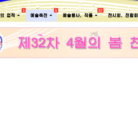
3
5
52
멸의 업적
예술축전
예술행사, 작품
전시회, 전람