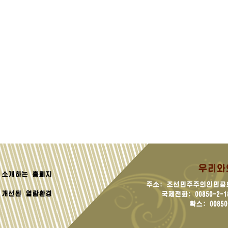
우리와
소개하는 홈페지
주소: 조선민주주의인민공
 개선된 열람환경
국제전화: 00850-2-181
확스: 00850-