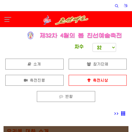
차수
소개
참가단체
축전진행
축전시상
반향
>>
우리에 대한 소개