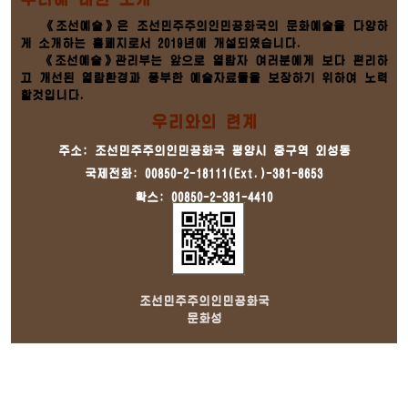
《조선예술》은 조선민주주의인민공화국의 문화예술을 다양하
게 소개하는 홈페지로서 2019년에 개설되였습니다.
《조선예술》관리부는 앞으로 열람자 여러분에게 보다 편리하
고 개선된 열람환경과 풍부한 예술자료들을 보장하기 위하여 노력
할것입니다.
우리와의 련계
주소: 조선민주주의인민공화국 평양시 중구역 외성동
국제전화: 00850-2-18111(Ext.)-381-8653
확스: 00850-2-381-4410
조선민주주의인민공화국
문화성