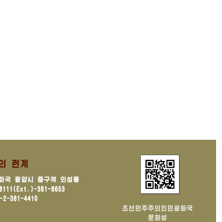
의 련계
화국 평양시 중구역 외성동
11(Ext.)-381-8653
2-381-4410
조선민주주의인민공화국
문화성