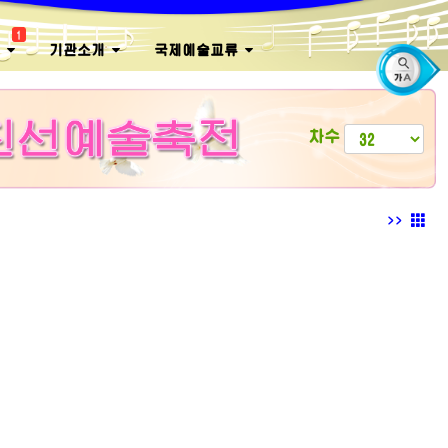
1
회
기관소개
국제예술교류
차수
>>