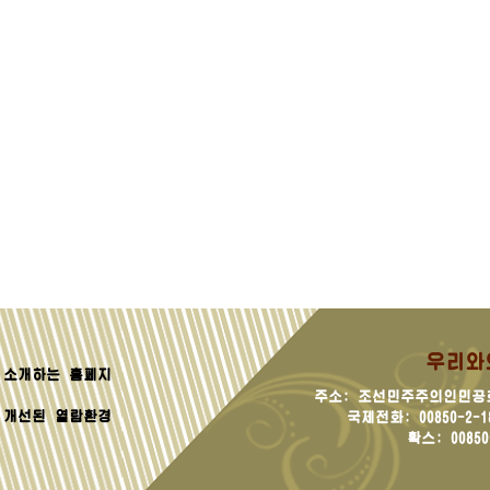
우리와
소개하는 홈페지
주소: 조선민주주의인민공
 개선된 열람환경
국제전화: 00850-2-181
확스: 00850-