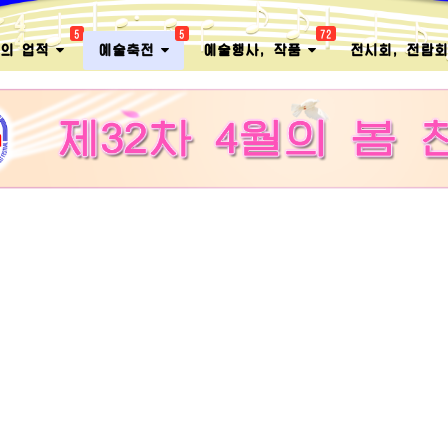
5
5
72
멸의 업적
예술축전
예술행사, 작품
전시회, 전람