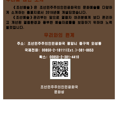
《조선예술》은 조선민주주의인민공화국의 문화예술을 다양하
게 소개하는 홈페지로서 2019년에 개설되였습니다.
《조선예술》관리부는 앞으로 열람자 여러분에게 보다 편리하
고 개선된 열람환경과 풍부한 예술자료들을 보장하기 위하여 노력
할것입니다.
우리와의 련계
주소: 조선민주주의인민공화국 평양시 중구역 외성동
국제전화: 00850-2-18111(Ext.)-381-8653
확스: 00850-2-381-4410
조선민주주의인민공화국
문화성