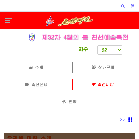
차수
소개
참가단체
축전진행
축전시상
반향
>>
우리에 대한 소개