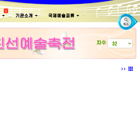
1
회
기관소개
국제예술교류
차수
>>