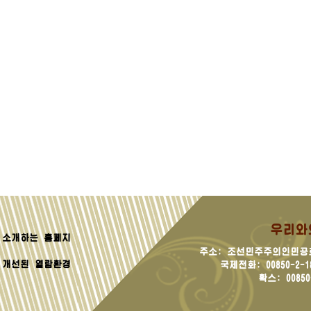
우리와
소개하는 홈페지
주소: 조선민주주의인민공
 개선된 열람환경
국제전화: 00850-2-181
확스: 00850-