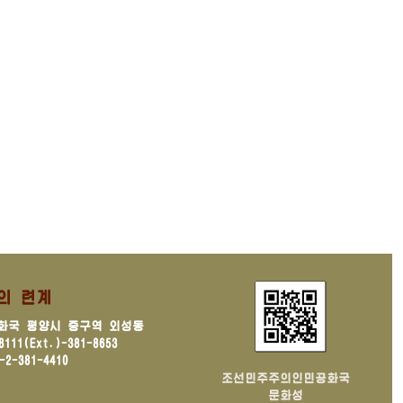
의 련계
화국 평양시 중구역 외성동
11(Ext.)-381-8653
2-381-4410
조선민주주의인민공화국
문화성