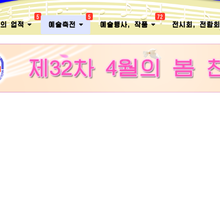
5
5
72
멸의 업적
예술축전
예술행사, 작품
전시회, 전람