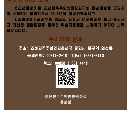
《조선예술》은 조선민주주의인민공화국의 문화예술을 다양하
게 소개하는 홈페지로서 2019년에 개설되였습니다.
《조선예술》관리부는 앞으로 열람자 여러분에게 보다 편리하
고 개선된 열람환경과 풍부한 예술자료들을 보장하기 위하여 노력
할것입니다.
우리와의 련계
주소: 조선민주주의인민공화국 평양시 중구역 외성동
국제전화: 00850-2-18111(Ext.)-381-8653
확스: 00850-2-381-4410
조선민주주의인민공화국
문화성