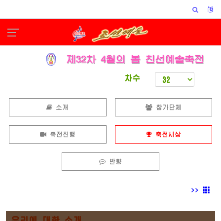
차수
소개
참가단체
축전진행
축전시상
반향
>>
우리에 대한 소개