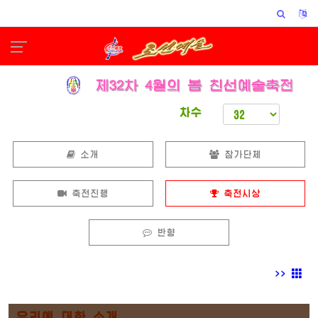
차수
소개
참가단체
축전진행
축전시상
반향
>>
우리에 대한 소개