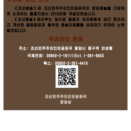
《조선예술》은 조선민주주의인민공화국의 문화예술을 다양하
게 소개하는 홈페지로서 2019년에 개설되였습니다.
《조선예술》관리부는 앞으로 열람자 여러분에게 보다 편리하
고 개선된 열람환경과 풍부한 예술자료들을 보장하기 위하여 노력
할것입니다.
우리와의 련계
주소: 조선민주주의인민공화국 평양시 중구역 외성동
국제전화: 00850-2-18111(Ext.)-381-8653
확스: 00850-2-381-4410
조선민주주의인민공화국
문화성