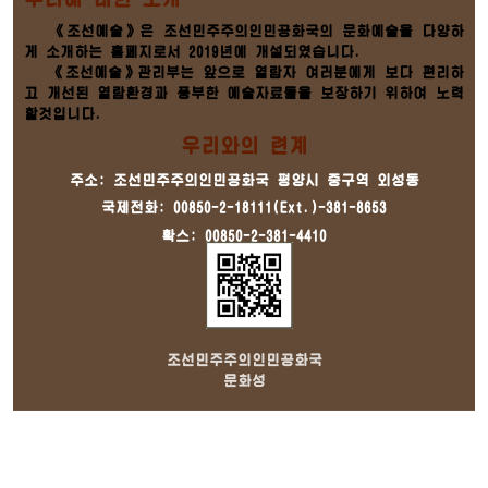
《조선예술》은 조선민주주의인민공화국의 문화예술을 다양하
게 소개하는 홈페지로서 2019년에 개설되였습니다.
《조선예술》관리부는 앞으로 열람자 여러분에게 보다 편리하
고 개선된 열람환경과 풍부한 예술자료들을 보장하기 위하여 노력
할것입니다.
우리와의 련계
주소: 조선민주주의인민공화국 평양시 중구역 외성동
국제전화: 00850-2-18111(Ext.)-381-8653
확스: 00850-2-381-4410
조선민주주의인민공화국
문화성