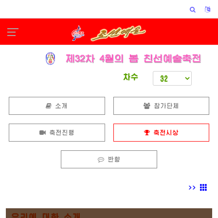
차수
소개
참가단체
축전진행
축전시상
반향
>>
우리에 대한 소개