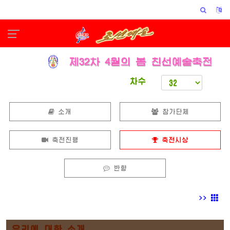
차수
소개
참가단체
축전진행
축전시상
반향
>>
우리에 대한 소개