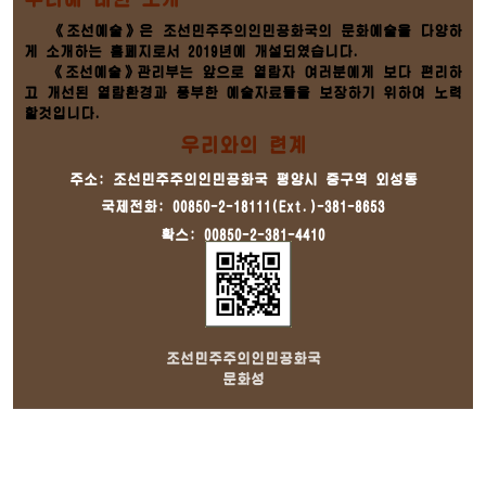
《조선예술》은 조선민주주의인민공화국의 문화예술을 다양하
게 소개하는 홈페지로서 2019년에 개설되였습니다.
《조선예술》관리부는 앞으로 열람자 여러분에게 보다 편리하
고 개선된 열람환경과 풍부한 예술자료들을 보장하기 위하여 노력
할것입니다.
우리와의 련계
주소: 조선민주주의인민공화국 평양시 중구역 외성동
국제전화: 00850-2-18111(Ext.)-381-8653
확스: 00850-2-381-4410
조선민주주의인민공화국
문화성