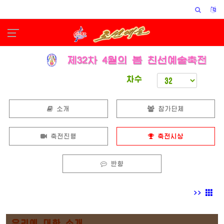
차수
소개
참가단체
축전진행
축전시상
반향
>>
우리에 대한 소개