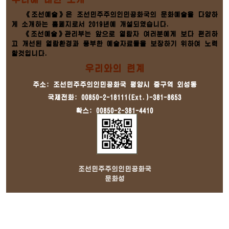
《조선예술》은 조선민주주의인민공화국의 문화예술을 다양하
게 소개하는 홈페지로서 2019년에 개설되였습니다.
《조선예술》관리부는 앞으로 열람자 여러분에게 보다 편리하
고 개선된 열람환경과 풍부한 예술자료들을 보장하기 위하여 노력
할것입니다.
우리와의 련계
주소: 조선민주주의인민공화국 평양시 중구역 외성동
국제전화: 00850-2-18111(Ext.)-381-8653
확스: 00850-2-381-4410
조선민주주의인민공화국
문화성