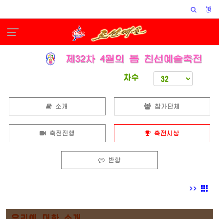
차수
소개
참가단체
축전진행
축전시상
반향
>>
우리에 대한 소개