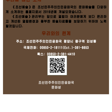
《조선예술》은 조선민주주의인민공화국의 문화예술을 다양하
게 소개하는 홈페지로서 2019년에 개설되였습니다.
《조선예술》관리부는 앞으로 열람자 여러분에게 보다 편리하
고 개선된 열람환경과 풍부한 예술자료들을 보장하기 위하여 노력
할것입니다.
우리와의 련계
주소: 조선민주주의인민공화국 평양시 중구역 외성동
국제전화: 00850-2-18111(Ext.)-381-8653
확스: 00850-2-381-4410
조선민주주의인민공화국
문화성