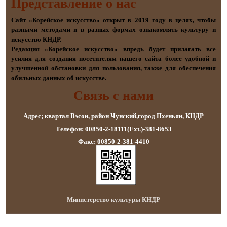
Представление о наc
Сайт «Корейское искусство» открыт в 2019 году в целях, чтобы
разными методами и в разных формах ознакомлять культуру и
искусство КНДР.
Редакция «Корейское искусство» впредь будет прилагать все
усилия для создания посетителям нашего сайта более удобной и
улучшенной обстановки для пользования, также для обеспечения
обильных данных об искусстве.
Связь с нами
Адрес; квартал Вэсон, район Чунский,город Пхеньян, КНДР
Телефон: 00850-2-18111(Ext.)-381-8653
Факс: 00850-2-381-4410
Министерство культуры КНДР