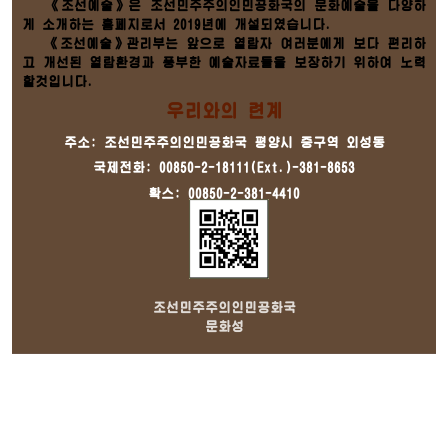
《조선예술》은 조선민주주의인민공화국의 문화예술을 다양하
게 소개하는 홈페지로서 2019년에 개설되였습니다.
《조선예술》관리부는 앞으로 열람자 여러분에게 보다 편리하
고 개선된 열람환경과 풍부한 예술자료들을 보장하기 위하여 노력
할것입니다.
우리와의 련계
주소: 조선민주주의인민공화국 평양시 중구역 외성동
국제전화: 00850-2-18111(Ext.)-381-8653
확스: 00850-2-381-4410
조선민주주의인민공화국
문화성