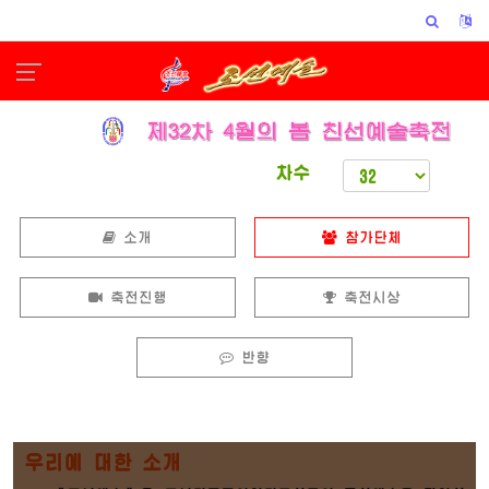
차수
소개
참가단체
축전진행
축전시상
반향
우리에 대한 소개