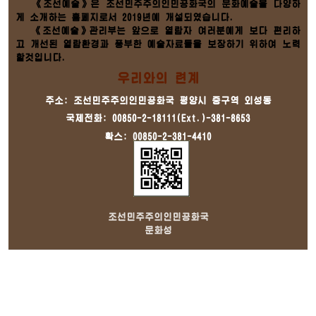
《조선예술》은 조선민주주의인민공화국의 문화예술을 다양하
게 소개하는 홈페지로서 2019년에 개설되였습니다.
《조선예술》관리부는 앞으로 열람자 여러분에게 보다 편리하
고 개선된 열람환경과 풍부한 예술자료들을 보장하기 위하여 노력
할것입니다.
우리와의 련계
주소: 조선민주주의인민공화국 평양시 중구역 외성동
국제전화: 00850-2-18111(Ext.)-381-8653
확스: 00850-2-381-4410
조선민주주의인민공화국
문화성