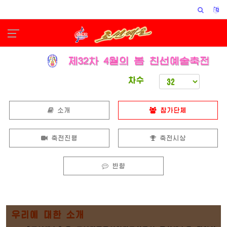
차수
소개
참가단체
축전진행
축전시상
반향
우리에 대한 소개