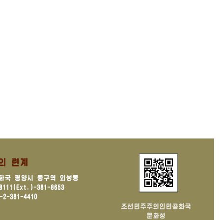
의 련계
화국 평양시 중구역 외성동
11(Ext.)-381-8653
2-381-4410
조선민주주의인민공화국
문화성