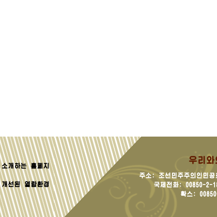
우리와
소개하는 홈페지
주소: 조선민주주의인민공
 개선된 열람환경
국제전화: 00850-2-181
확스: 00850-