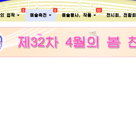
3
5
52
멸의 업적
예술축전
예술행사, 작품
전시회, 전람