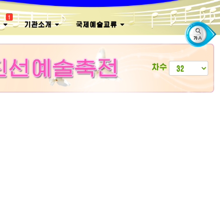
1
회
기관소개
국제예술교류
차수