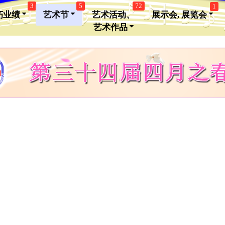
3
5
72
1
朽业绩
艺术节
艺术活动、
展示会, 展览会
艺术作品