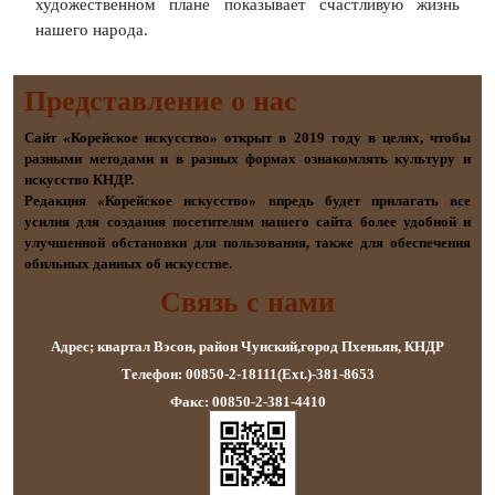
художественном плане показывает счастливую жизнь
нашего народа.
Представление о наc
Сайт «Корейское искусство» открыт в 2019 году в целях, чтобы
разными методами и в разных формах ознакомлять культуру и
искусство КНДР.
Редакция «Корейское искусство» впредь будет прилагать все
усилия для создания посетителям нашего сайта более удобной и
улучшенной обстановки для пользования, также для обеспечения
обильных данных об искусстве.
Связь с нами
Адрес; квартал Вэсон, район Чунский,город Пхеньян, КНДР
Телефон: 00850-2-18111(Ext.)-381-8653
Факс: 00850-2-381-4410