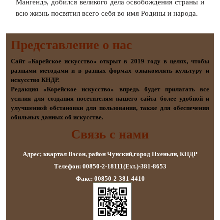
Мангендэ, добился великого дела освобождения страны и
всю жизнь посвятил всего себя во имя Родины и народа.
Представление о наc
Сайт «Корейское искусство» открыт в 2019 году в целях, чтобы
разными методами и в разных формах ознакомлять культуру и
искусство КНДР.
Редакция «Корейское искусство» впредь будет прилагать все
усилия для создания посетителям нашего сайта более удобной и
улучшенной обстановки для пользования, также для обеспечения
обильных данных об искусстве.
Связь с нами
Адрес; квартал Вэсон, район Чунский,город Пхеньян, КНДР
Телефон: 00850-2-18111(Ext.)-381-8653
Факс: 00850-2-381-4410