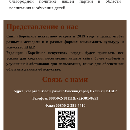
благородной политике нашей партии в области
воспитания и обучения детей.
Представление о наc
Сайт «Корейское искусство» открыт в 2019 году в целях, чтобы
разными методами и в разных формах ознакомлять культуру и
искусство КНДР.
Редакция «Корейское искусство» впредь будет прилагать все
усилия для создания посетителям нашего сайта более удобной и
улучшенной обстановки для пользования, также для обеспечения
обильных данных об искусстве.
Связь с нами
Адрес; квартал Вэсон, район Чунский,город Пхеньян, КНДР
Телефон: 00850-2-18111(Ext.)-381-8653
Факс: 00850-2-381-4410