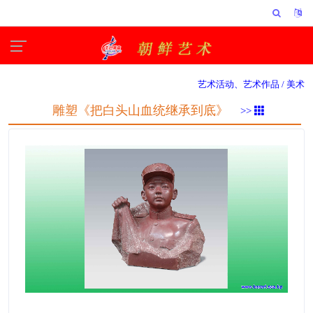
艺术活动、艺术作品 /
美术
雕塑《把白头山血统继承到底》
>>