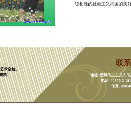
睦相处的社会主义我国的美
联系
化艺术全貌。
资料。
地址: 朝鲜民主主义人
电话: 00850-2-1811
传真: 00850-