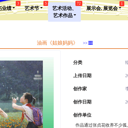
3
5
72
1
朽业绩
艺术节
艺术活动、
展示会, 展览会
艺术作品
油画《姑娘妈妈》
>>
分类
上传日期
2
创作家
创作日期
2
创作单位
作品通过张贞花收养不少孤