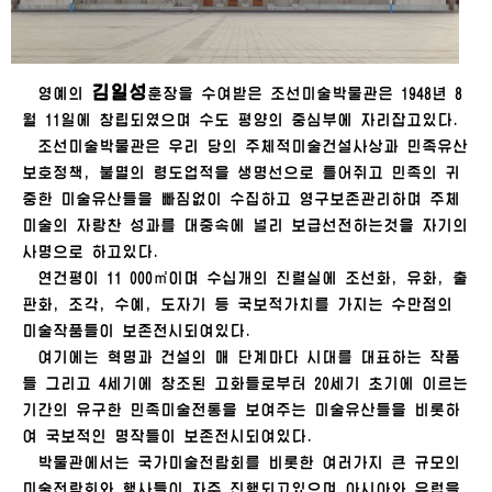
김일성
영예의
훈장을 수여받은 조선미술박물관은 1948년 8
월 11일에 창립되였으며 수도 평양의 중심부에 자리잡고있다.
조선미술박물관은 우리 당의 주체적미술건설사상과 민족유산
보호정책, 불멸의 령도업적을 생명선으로 틀어쥐고 민족의 귀
중한 미술유산들을 빠짐없이 수집하고 영구보존관리하며 주체
미술의 자랑찬 성과를 대중속에 널리 보급선전하는것을 자기의
사명으로 하고있다.
연건평이 11 000㎡이며 수십개의 진렬실에 조선화, 유화, 출
판화, 조각, 수예, 도자기 등 국보적가치를 가지는 수만점의
미술작품들이 보존전시되여있다.
여기에는 혁명과 건설의 매 단계마다 시대를 대표하는 작품
들 그리고 4세기에 창조된 고화들로부터 20세기 초기에 이르는
기간의 유구한 민족미술전통을 보여주는 미술유산들을 비롯하
여 국보적인 명작들이 보존전시되여있다.
박물관에서는 국가미술전람회를 비롯한 여러가지 큰 규모의
미술전람회와 행사들이 자주 진행되고있으며 아시아와 유럽을