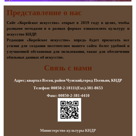
Представление о наc
Сайт «Корейское искусство» открыт в 2019 году в целях, чтобы
разными методами и в разных формах ознакомлять культуру и
искусство КНДР.
Редакция «Корейское искусство» впредь будет прилагать все
усилия для создания посетителям нашего сайта более удобной и
улучшенной обстановки для пользования, также для обеспечения
обильных данных об искусстве.
Связь с нами
Адрес; квартал Вэсон, район Чунский,город Пхеньян, КНДР
Телефон: 00850-2-18111(Ext.)-381-8653
Факс: 00850-2-381-4410
Министерство культуры КНДР