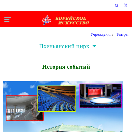
Учреждения
/
Театры
Пхеньянский цирк
История событий